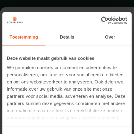
FORMAT - PLATTE 50X50
Toestemming
Details
Over
SORTIMENT PLATTEN
Deze website maakt gebruik van cookies
We gebruiken cookies om content en advertenties te
personaliseren, om functies voor social media te bieden
en om ons websiteverkeer te analyseren. Ook delen we
informatie over uw gebruik van onze site met onze
partners voor social media, adverteren en analyse. Deze
partners kunnen deze gegevens combineren met andere
informatie die u aan ze heeft verstrekt of die ze hebben
5 CM DICKE
verzameld op basis van uw gebruik van hun services.
Verfügbare Farben: