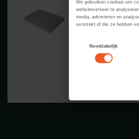
We gebruiken cookies om cont
Beschikbare kleuren:
websiteverkeer te analyseren
media, adverteren en analys
verstrekt of die ze hebben v
Toepasbaar voor:
Toestemmingsselectie
Gewicht:
Noodzakelijk