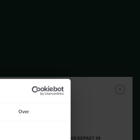
0
Over
TOEGEPAST IN