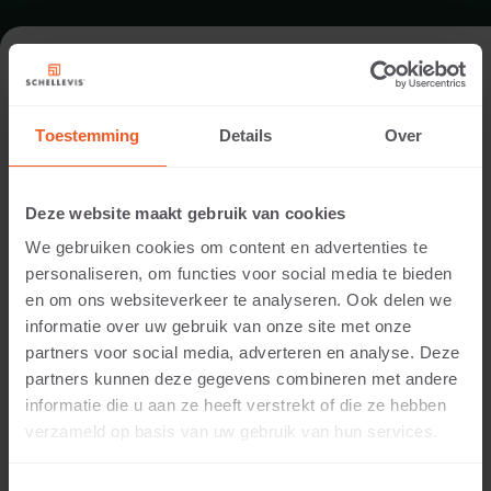
FORMAAT - OPSLUITING 100X20
Toestemming
Details
Over
ASSORTIMENT OPSLUITINGEN
Deze website maakt gebruik van cookies
We gebruiken cookies om content en advertenties te
personaliseren, om functies voor social media te bieden
en om ons websiteverkeer te analyseren. Ook delen we
informatie over uw gebruik van onze site met onze
partners voor social media, adverteren en analyse. Deze
partners kunnen deze gegevens combineren met andere
informatie die u aan ze heeft verstrekt of die ze hebben
5 CM DIKTE
verzameld op basis van uw gebruik van hun services.
Beschikbare kleuren: