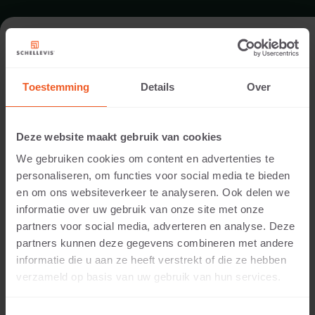
FORMAAT - OPSLUITING 100X20
Toestemming
Details
Over
ASSORTIMENT OPSLUITINGEN
Deze website maakt gebruik van cookies
We gebruiken cookies om content en advertenties te
personaliseren, om functies voor social media te bieden
en om ons websiteverkeer te analyseren. Ook delen we
informatie over uw gebruik van onze site met onze
partners voor social media, adverteren en analyse. Deze
partners kunnen deze gegevens combineren met andere
informatie die u aan ze heeft verstrekt of die ze hebben
5 CM DIKTE
verzameld op basis van uw gebruik van hun services.
Beschikbare kleuren: