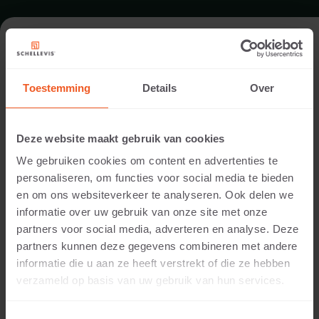
FORMAAT - OPSLUITING 100X30
Toestemming
Details
Over
ASSORTIMENT OPSLUITINGEN
Deze website maakt gebruik van cookies
We gebruiken cookies om content en advertenties te
personaliseren, om functies voor social media te bieden
en om ons websiteverkeer te analyseren. Ook delen we
informatie over uw gebruik van onze site met onze
partners voor social media, adverteren en analyse. Deze
partners kunnen deze gegevens combineren met andere
informatie die u aan ze heeft verstrekt of die ze hebben
5 CM DIKTE
verzameld op basis van uw gebruik van hun services.
Beschikbare kleuren: