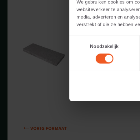
We gebruiken cookies om cont
websiteverkeer te analyseren
media, adverteren en analys
verstrekt of die ze hebben v
7 CM DIKTE
Toestemmingsselectie
Beschikbare kleuren:
Noodzakelijk
Toepasbaar voor:
Gewicht:
VORIG FORMAAT