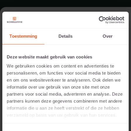
FORMAAT - BETONBIELS 100X20
Toestemming
Details
Over
ASSORTIMENT STAPELELEMENTEN
Deze website maakt gebruik van cookies
We gebruiken cookies om content en advertenties te
personaliseren, om functies voor social media te bieden
en om ons websiteverkeer te analyseren. Ook delen we
informatie over uw gebruik van onze site met onze
partners voor social media, adverteren en analyse. Deze
partners kunnen deze gegevens combineren met andere
informatie die u aan ze heeft verstrekt of die ze hebben
12 CM DIKTE
verzameld op basis van uw gebruik van hun services.
Beschikbare kleuren: