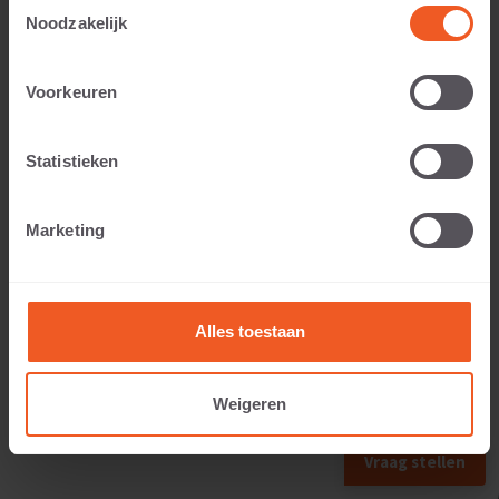
Toestemmingsselectie
Noodzakelijk
Toepasbaar voor:
Voorkeuren
Statistieken
Gewicht:
Marketing
53 KG
Alles toestaan
Weigeren
VORIG FORMAAT
VOLGEND FORMAAT
Vraag stellen