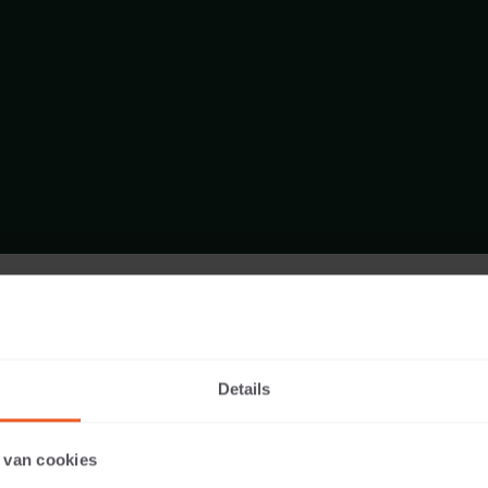
FORMAAT - DIKFORMAAT 21X7
ASSORTIMENT STENEN
Details
 van cookies