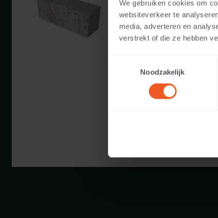
We gebruiken cookies om cont
Beschikbare kleuren:
websiteverkeer te analyseren
media, adverteren en analys
Toepasbaar voor:
verstrekt of die ze hebben v
Toestemmingsselectie
Gewicht:
Noodzakelijk