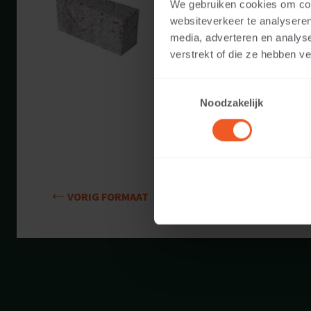
We gebruiken cookies om cont
Beschikbare kleuren:
websiteverkeer te analyseren
media, adverteren en analys
Toepasbaar voor:
verstrekt of die ze hebben v
Toestemmingsselectie
Gewicht:
Noodzakelijk
VORIG FORMAAT