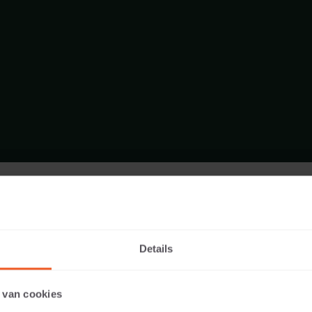
FORMAAT - KLEINPLAVEISEL 15X5
ASSORTIMENT STENEN
Details
 van cookies