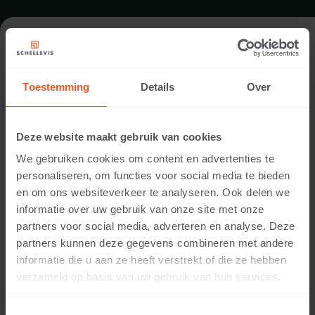
FORMAAT - STEEN 40X10
Toestemming
Details
Over
ASSORTIMENT STENEN
Deze website maakt gebruik van cookies
We gebruiken cookies om content en advertenties te
personaliseren, om functies voor social media te bieden
en om ons websiteverkeer te analyseren. Ook delen we
informatie over uw gebruik van onze site met onze
partners voor social media, adverteren en analyse. Deze
partners kunnen deze gegevens combineren met andere
informatie die u aan ze heeft verstrekt of die ze hebben
10 CM DIKTE
verzameld op basis van uw gebruik van hun services.
Beschikbare kleuren: