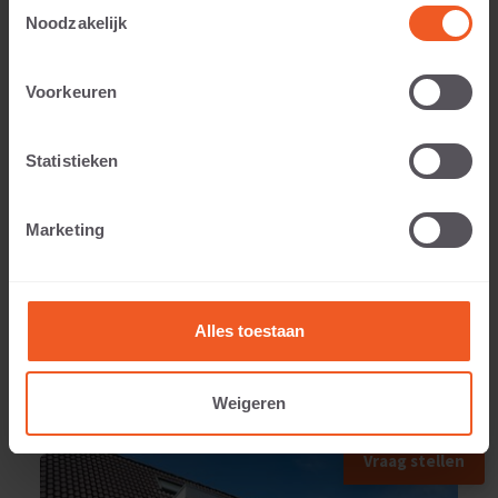
Toestemmingsselectie
Noodzakelijk
Toepasbaar voor:
Voorkeuren
Statistieken
Gewicht:
Marketing
9 KG
Alles toestaan
Weigeren
TOEGEPAST IN
Vraag stellen