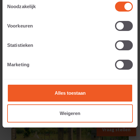
Toestemmingsselectie
Noodzakelijk
Toepasbaar voor:
Voorkeuren
Statistieken
Gewicht:
Marketing
125 KG
Alles toestaan
Weigeren
TOEGEPAST IN
Vraag stellen