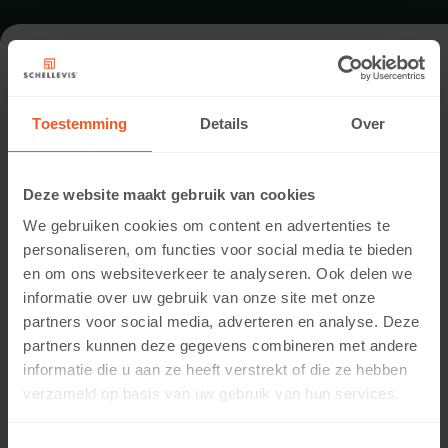
FORMAAT - BLOKMODEL 100X37
Toestemming
Details
Over
ASSORTIMENT TRAPTREDEN
Deze website maakt gebruik van cookies
We gebruiken cookies om content en advertenties te
personaliseren, om functies voor social media te bieden
en om ons websiteverkeer te analyseren. Ook delen we
informatie over uw gebruik van onze site met onze
partners voor social media, adverteren en analyse. Deze
partners kunnen deze gegevens combineren met andere
informatie die u aan ze heeft verstrekt of die ze hebben
15 CM DIKTE
verzameld op basis van uw gebruik van hun services.
Beschikbare kleuren: