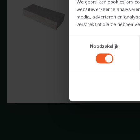
We gebruiken cookies om cont
Beschikbare kleuren:
websiteverkeer te analyseren
media, adverteren en analys
verstrekt of die ze hebben v
Toepasbaar voor:
Toestemmingsselectie
Gewicht:
Noodzakelijk