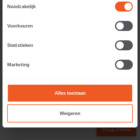
Toestemmingsselectie
Noodzakelijk
Toepasbaar voor:
Voorkeuren
Statistieken
Gewicht:
Marketing
87 KG
Alles toestaan
Weigeren
VORIG FORMAAT
VOLGEND FORMAAT
Vraag stellen