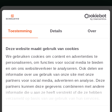
FORMAAT - BLOKMODEL 50X40
Toestemming
Details
Over
ASSORTIMENT TRAPTREDEN
Deze website maakt gebruik van cookies
We gebruiken cookies om content en advertenties te
personaliseren, om functies voor social media te bieden
en om ons websiteverkeer te analyseren. Ook delen we
informatie over uw gebruik van onze site met onze
partners voor social media, adverteren en analyse. Deze
partners kunnen deze gegevens combineren met andere
informatie die u aan ze heeft verstrekt of die ze hebben
20 CM DIKTE
verzameld op basis van uw gebruik van hun services.
Beschikbare kleuren: