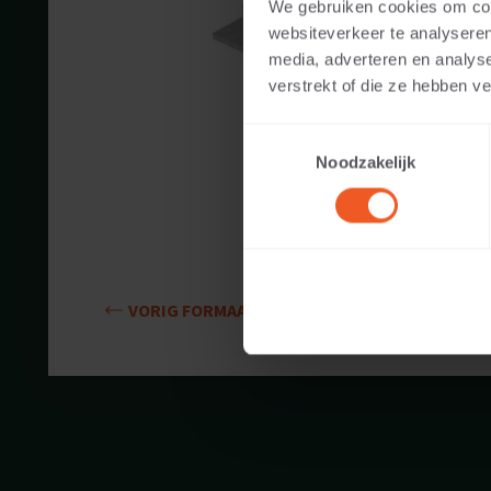
We gebruiken cookies om cont
Beschikbare k
websiteverkeer te analyseren
media, adverteren en analys
Toepasbaar v
verstrekt of die ze hebben v
Toestemmingsselectie
Gewicht:
Noodzakelijk
VORIG FORMAAT