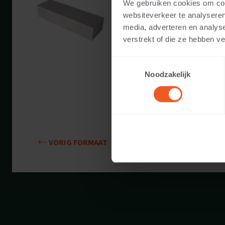
We gebruiken cookies om cont
Beschikbare kleuren:
websiteverkeer te analyseren
media, adverteren en analys
Toepasbaar voor:
verstrekt of die ze hebben v
Toestemmingsselectie
Gewicht:
Noodzakelijk
VORIG FORMAAT