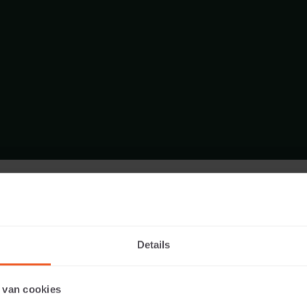
FORMAAT - ZITELEMENT 200X60
ASSORTIMENT ZITELEMENTEN
Details
 van cookies