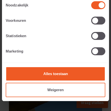
Toestemmingsselectie
Noodzakelijk
Voorkeuren
Toepasbaar voor:
Statistieken
Gewicht:
Marketing
109 KG
Alles toestaan
Weigeren
TOEGEPAST IN
Vraag stellen