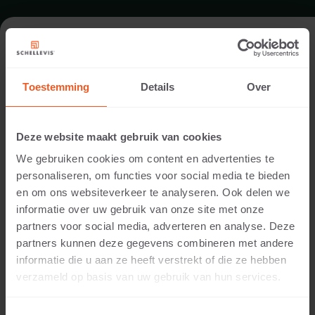
FORMAAT - HEXAGON 37,5X37,5X7
Toestemming
Details
Over
ASSORTIMENT SPECIALE VORMEN TEGELS
Deze website maakt gebruik van cookies
We gebruiken cookies om content en advertenties te
personaliseren, om functies voor social media te bieden
en om ons websiteverkeer te analyseren. Ook delen we
informatie over uw gebruik van onze site met onze
partners voor social media, adverteren en analyse. Deze
partners kunnen deze gegevens combineren met andere
informatie die u aan ze heeft verstrekt of die ze hebben
7 CM DIKTE
verzameld op basis van uw gebruik van hun services.
Beschikbare kleuren: