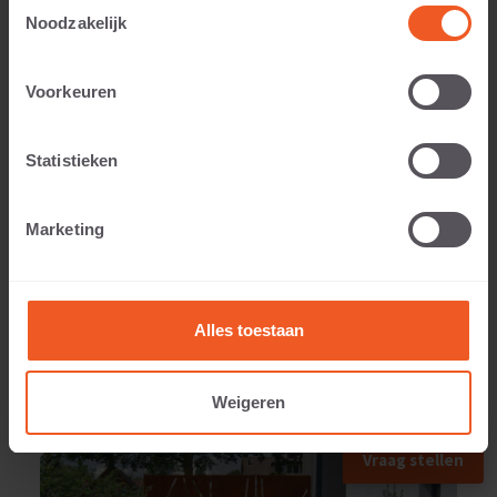
Toestemmingsselectie
Noodzakelijk
Toepasbaar voor:
Voorkeuren
Statistieken
Gewicht:
Marketing
98 KG
Alles toestaan
Weigeren
TOEGEPAST IN
Vraag stellen