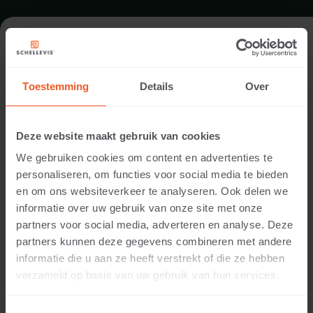
FORMAAT - TRAPEZIUM 120X30/60
Toestemming
Details
Over
ASSORTIMENT SPECIALE VORMEN TEGELS
Deze website maakt gebruik van cookies
We gebruiken cookies om content en advertenties te
personaliseren, om functies voor social media te bieden
en om ons websiteverkeer te analyseren. Ook delen we
informatie over uw gebruik van onze site met onze
partners voor social media, adverteren en analyse. Deze
partners kunnen deze gegevens combineren met andere
informatie die u aan ze heeft verstrekt of die ze hebben
8 CM DIKTE
verzameld op basis van uw gebruik van hun services.
Beschikbare kleuren: