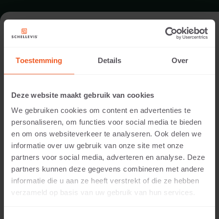
OPRIT IN GENDT
Toestemming
Details
Over
Architect:
Tuinontwerpbureau Bart v.d. Pasch, Wijchen
Deze website maakt gebruik van cookies
Locatie:
We gebruiken cookies om content en advertenties te
Gendt
personaliseren, om functies voor social media te bieden
Toepassing:
en om ons websiteverkeer te analyseren. Ook delen we
Oprit
informatie over uw gebruik van onze site met onze
Fotografie:
partners voor social media, adverteren en analyse. Deze
Cees Rijnen
partners kunnen deze gegevens combineren met andere
Producten:
informatie die u aan ze heeft verstrekt of die ze hebben
Grootformaat tegel 100x100x8 Antraciet
verzameld op basis van uw gebruik van hun services.
Tegel 50x50x5 Antraciet
Tegel 50x50x5 Grijs