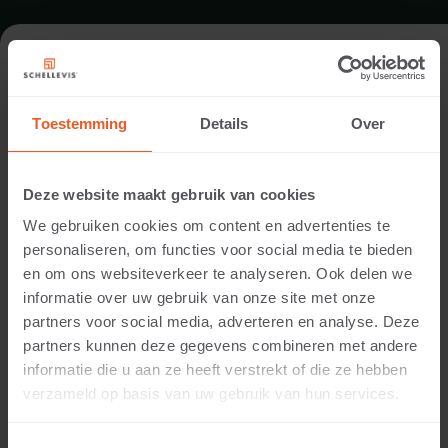
OPRIT IN TILBURG
Toestemming
Details
Over
Uitvoering:
Abrahams hoveniers
Deze website maakt gebruik van cookies
Locatie:
We gebruiken cookies om content en advertenties te
Tilburg
personaliseren, om functies voor social media te bieden
Toepassing:
en om ons websiteverkeer te analyseren. Ook delen we
Oprit
informatie over uw gebruik van onze site met onze
Fotografie:
partners voor social media, adverteren en analyse. Deze
Cees Rijnen
partners kunnen deze gegevens combineren met andere
Producten:
informatie die u aan ze heeft verstrekt of die ze hebben
Grootformaat tegel 200x100x10 Carbon
verzameld op basis van uw gebruik van hun services.
Grootformaat tegel 100x100x5 Carbon
Zitelement 200x60x40 Carbon