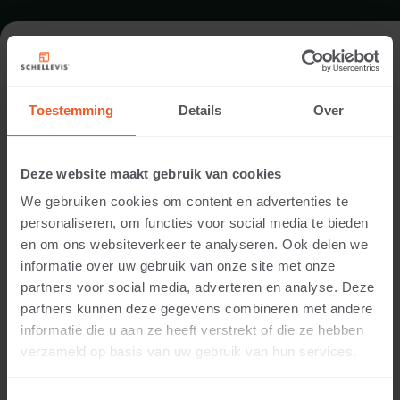
TERRAS IN GIFFEL
Toestemming
Details
Over
Locatie:
Duitsland
Deze website maakt gebruik van cookies
Toepassing:
We gebruiken cookies om content en advertenties te
Terras
personaliseren, om functies voor social media te bieden
Fotografie:
en om ons websiteverkeer te analyseren. Ook delen we
Cees Rijnen
informatie over uw gebruik van onze site met onze
Producten:
partners voor social media, adverteren en analyse. Deze
Tegel 60x60x5 Antraciet
partners kunnen deze gegevens combineren met andere
informatie die u aan ze heeft verstrekt of die ze hebben
Voor dit overdekte terras is gekozen voor een
®
verzameld op basis van uw gebruik van hun services.
kleinere tegel van Schellevis
. Het terras vormt,
dankzij details als een open haard, een verlenging van
de woonkamer van het huis. De tegels zijn zodanig