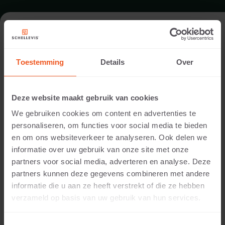
TERRAS IN MALDEN
Toestemming
Details
Over
Architect:
Jaap Sterk
Deze website maakt gebruik van cookies
Uitvoering:
We gebruiken cookies om content en advertenties te
Jaap Sterk
personaliseren, om functies voor social media te bieden
Locatie:
en om ons websiteverkeer te analyseren. Ook delen we
Malden
informatie over uw gebruik van onze site met onze
Toepassing:
partners voor social media, adverteren en analyse. Deze
Terras
partners kunnen deze gegevens combineren met andere
Producten:
informatie die u aan ze heeft verstrekt of die ze hebben
Grootformaat tegel 120x120x7 Grijs
verzameld op basis van uw gebruik van hun services.
Tegel 60x60x5 Grijs
Tegel 60x40x5 Grijs
Zitelement 200x60x40 Grijs