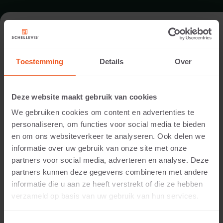
TERRAS IN OOSTERHOUT
Toestemming
Details
Over
Architect:
Kampsteeg Tuinen
Deze website maakt gebruik van cookies
Uitvoering:
We gebruiken cookies om content en advertenties te
Kampsteeg Tuinen
personaliseren, om functies voor social media te bieden
Locatie:
en om ons websiteverkeer te analyseren. Ook delen we
Oosterhout
informatie over uw gebruik van onze site met onze
Toepassing:
partners voor social media, adverteren en analyse. Deze
Terras
partners kunnen deze gegevens combineren met andere
Fotografie:
informatie die u aan ze heeft verstrekt of die ze hebben
Cees Rijnen
verzameld op basis van uw gebruik van hun services.
Producten:
Grootformaat tegel 100x100x5 Antraciet
Grootformaat tegel 200x100x10 Antraciet