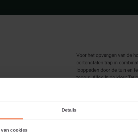
Voor het opvangen van de hoo
cortenstalen trap in combina
looppaden door de tuin en t
tegels. Alles in de kleur Tau
 Taupe
Details
 van cookies