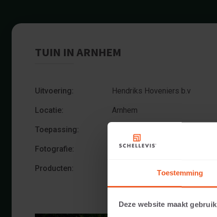
TUIN IN ARNHEM
Uitvoering:
Hendriks Hoveniers b.v
Locatie:
Arnhem
Toepassing:
Tuin
Fotografie:
Cees Rijnen
Producten:
Grootformaat tegel 100x100x5
Toestemming
Deze website maakt gebruik