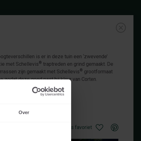
gteverschillen is er in deze tuin een ‘zwevende’
®
tie met Schellevis
traptreden en grind gemaakt. De
®
errassen zijn gemaakt met Schellevis
grootformaat
pe zodat deze goed past bij kleur van Corten.
Over
Opslaan als favoriet