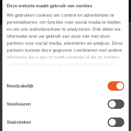
de grootte van
Deze website maakt gebruik van cookies
afbeeldingen op de
We gebruiken cookies om content en advertenties te
website aan te
personaliseren, om functies voor social media te bieden
passen.
en om ons websiteverkeer te analyseren. Ook delen we
BESUCHEN SIE UNSERE WEBSITE ALS
informatie over uw gebruik van onze site met onze
PRIVATPERSON ODER ALS
Marketing (11)
partners voor social media, adverteren en analyse. Deze
FACHMANN/FACHFRAU?
partners kunnen deze gegevens combineren met andere
Marketingcookies worden gebruikt om bezoekers te
informatie die u aan ze heeft verstrekt of die ze hebben
Um Ihnen die für Sie relevanten Inhalte anzeigen zu können,
volgen wanneer ze verschillende websites bezoeken.
verzameld op basis van uw gebruik van hun services.
bitten wir Sie anzugeben, ob Sie unsere Website als
Hun doel is advertenties weergeven die zijn
Privatperson oder als Fachmann/Fachfrau (beispielsweise
toegesneden op en relevant zijn voor de individuele
Toestemmingsselectie
Gartendesigner, Landschaftsgärtner, Händler oder
gebruiker. Deze advertenties worden zo waardevoller
Noodzakelijk
Projektentwickler) besuchen.
voor uitgevers en externe adverteerders.
Voorkeuren
Maximale
PRIVATPERSON
Naam
Aanbieder
Doel
bewaartermi
_bit
Bitly
Registreert een
180
Statistieken
FACHMANN/FACHFRAU
uniek ID die het
dagen