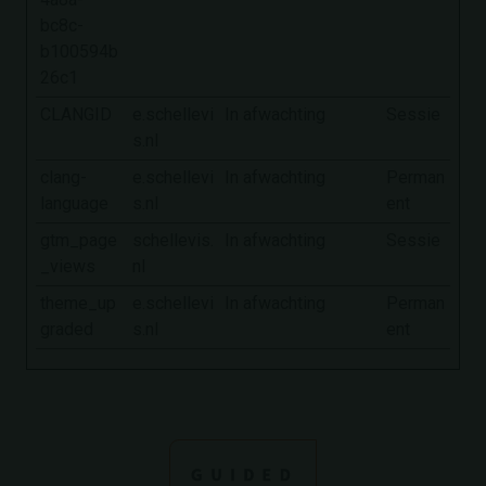
bc8c-
b100594b
26c1
CLANGID
e.schellevi
In afwachting
Sessie
s.nl
clang-
e.schellevi
In afwachting
Perman
language
s.nl
ent
gtm_page
schellevis.
In afwachting
Sessie
_views
nl
theme_up
e.schellevi
In afwachting
Perman
graded
s.nl
ent