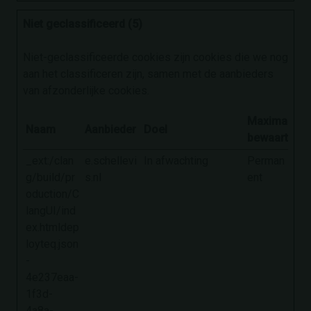
Niet geclassificeerd (5)
Niet-geclassificeerde cookies zijn cookies die we nog
aan het classificeren zijn, samen met de aanbieders
van afzonderlijke cookies.
Maximale
Naam
Aanbieder
Doel
bewaartermi
_ext:/clan
e.schellevi
In afwachting
Perman
g/build/pr
s.nl
ent
oduction/C
langUI/ind
ex.htmldep
loyteq.json
-
4e237eaa-
1f3d-
4a8a-