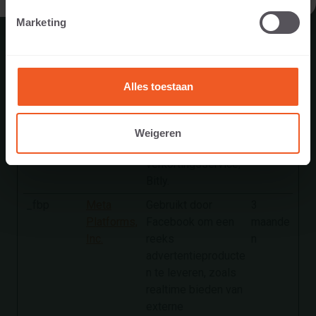
apparaat van de
Marketing
gebruiker
identificeert tijdens
terugkerende
bezoeken, evenals
Alles toestaan
informatie over de
linkklikken van de
gebruiker van de
Weigeren
URL-
verkortingsservice,
Bitly.
_fbp
Meta
Gebruikt door
3
Platforms,
Facebook om een
maande
Inc.
reeks
n
advertentieproducte
n te leveren, zoals
realtime bieden van
externe