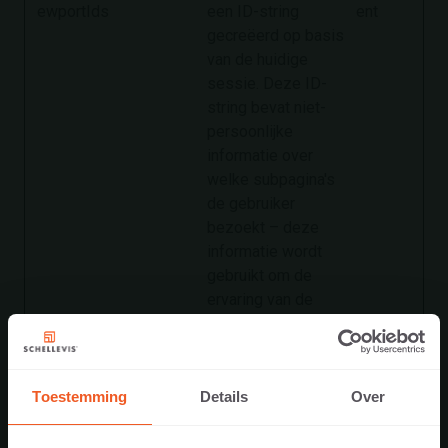
ewportIds
een ID-string
ent
gecreëerd op basis
van de huidige
sessie. Deze ID-
string bevat niet-
persoonlijke
informatie over
welke subpagina's
de gebruiker
bezoekt – deze
informatie wordt
gebruikt om de
ervaring van de
bezoeker te
optimaliseren.
hjViewport
Hotjar
Slaat de
Sessie
Toestemming
Details
Over
Id
schermgrootte van
de gebruiker op om