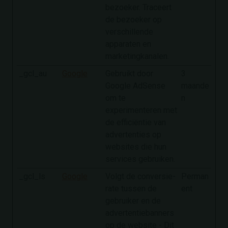
bezoeker. Traceert
de bezoeker op
verschillende
apparaten en
marketingkanalen.
_gcl_au
Google
Gebruikt door
3
Google AdSense
maande
om te
n
experimenteren met
de efficiëntie van
advertenties op
websites die hun
services gebruiken.
_gcl_ls
Google
Volgt de conversie-
Perman
rate tussen de
ent
gebruiker en de
advertentiebanners
op de website - Dit