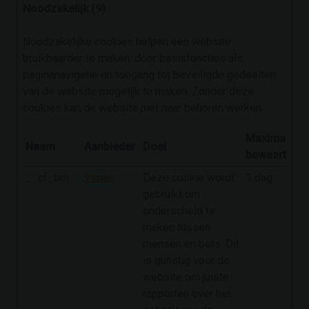
Noodzakelijk (9)
Noodzakelijke cookies helpen een website
bruikbaarder te maken, door basisfuncties als
paginanavigatie en toegang tot beveiligde gedeelten
van de website mogelijk te maken. Zonder deze
cookies kan de website niet naar behoren werken.
Maximale
Naam
Aanbieder
Doel
bewaartermi
__cf_bm
Vimeo
Deze cookie wordt
1 dag
gebruikt om
onderscheid te
maken tussen
mensen en bots. Dit
is gunstig voor de
website om juiste
rapporten over het