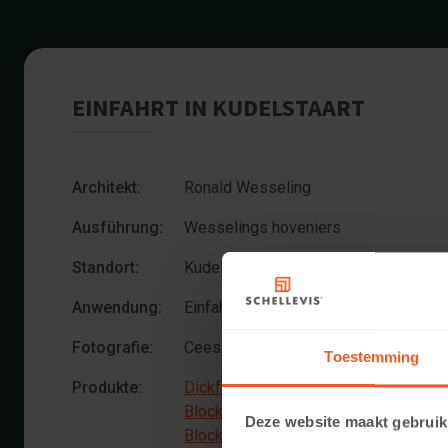
EINFAHRT IN KUDELSTAART
Architekt:
Ronald Wesseling
Ausführung:
Wesselings hoveniers
Standort:
Kudelstaart
Anwendung:
Einfahrt
Fotografie:
Cees Rijnen
Toestemming
Produkte:
Dickformat 21x7x8 Anthrazit
Blockstufe 100x40x20 Anthrazit
Deze website maakt gebruik
Blockstufenecke 40 Innenseite gerun