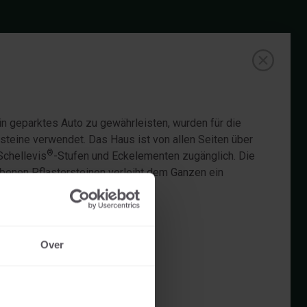
in geparktes Auto zu gewährleisten, wurden für die
ersteine verwendet. Das Haus ist von allen Seiten über
®
Schellevis
-Stufen und Eckelementen zugänglich. Die
benen Pflastersteinen verleiht dem Ganzen ein
s zu dem markanten Haus passt.
Over