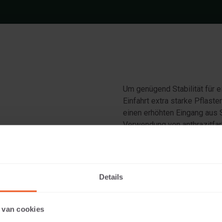
Um genügend Stabilität für e
Einfahrt extra starke Pflast
einen erhöhten Eingang aus 
Verwendung von anthrazitfar
einzigartiges Aussehen, da
Details
 van cookies
det 60x60x20 Anthrazit