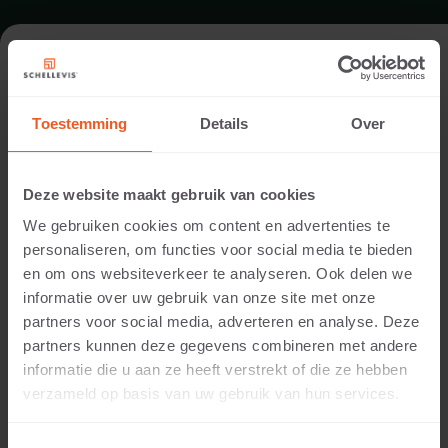
TERRASSE IN DIDAM
Toestemming
Details
Over
Architekt:
Hendriks Hoveniers
Deze website maakt gebruik van cookies
Standort:
We gebruiken cookies om content en advertenties te
Didam
personaliseren, om functies voor social media te bieden
Anwendung:
en om ons websiteverkeer te analyseren. Ook delen we
Terrasse
informatie over uw gebruik van onze site met onze
Fotografie:
partners voor social media, adverteren en analyse. Deze
Cees Rijnen
partners kunnen deze gegevens combineren met andere
Produkte:
informatie die u aan ze heeft verstrekt of die ze hebben
Grossformatplatte 100x100x5 Creme
verzameld op basis van uw gebruik van hun services.
Für die Gestaltung beider Terrassen wurden
®
großformatige Schellevis
-Platten verwendet. Die