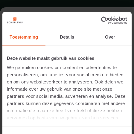
PATIO IN DIDAM
Toestemming
Details
Over
Garden designer:
Hendriks Hoveniers
Deze website maakt gebruik van cookies
Location:
We gebruiken cookies om content en advertenties te
Didam
personaliseren, om functies voor social media te bieden
Application:
en om ons websiteverkeer te analyseren. Ook delen we
Patio
informatie over uw gebruik van onze site met onze
Photography:
partners voor social media, adverteren en analyse. Deze
Cees Rijnen
partners kunnen deze gegevens combineren met andere
Products:
informatie die u aan ze heeft verstrekt of die ze hebben
Large format slab 1000x1000x5 Cream
verzameld op basis van uw gebruik van hun services.
®
Schellevis
large format tiles were used to create
both patios. The colour cream was chosen to form a