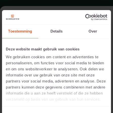
FORMAT - SLAB 600X600
Toestemming
Details
Over
RANGE SLABS
Deze website maakt gebruik van cookies
We gebruiken cookies om content en advertenties te
personaliseren, om functies voor social media te bieden
en om ons websiteverkeer te analyseren. Ook delen we
informatie over uw gebruik van onze site met onze
partners voor social media, adverteren en analyse. Deze
partners kunnen deze gegevens combineren met andere
informatie die u aan ze heeft verstrekt of die ze hebben
50 MM THICKNESS
verzameld op basis van uw gebruik van hun services.
Available colours: