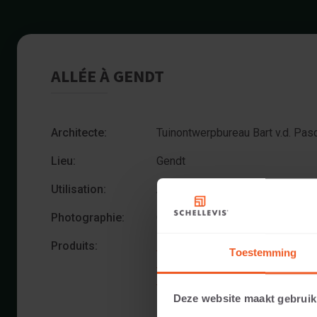
ALLÉE À GENDT
Architecte:
Tuinontwerpbureau Bart v.d. Pas
Lieu:
Gendt
Utilisation:
ALLÉE
Photographie:
Cees Rijnen
Produits:
DALLE GRAND FORMAT 100X100
Toestemming
DALLE 50X50x5 Anthracite
DALLE 50X50x5 Gris
Deze website maakt gebruik