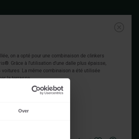
allée, on a opté pour une combinaison de clinkers
is®. Grâce à l’utilisation d’une dalle plus épaisse,
es voitures. La même combinaison a été utilisée
ser la terrasse
Over