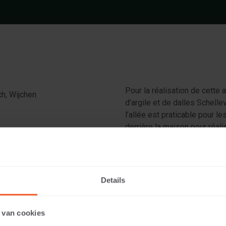
Pour la réalisation de cette 
ch, Wijchen
d’argile et de dalles Schellev
l’allée est praticable pour l
derrière la maison pour réali
x8 Anthracite
Details
 van cookies