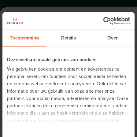
ALLÉE À TILBURG
Toestemming
Details
Over
Réalisation:
Abrahams hoveniers
Deze website maakt gebruik van cookies
Lieu:
We gebruiken cookies om content en advertenties te
Tilburg
personaliseren, om functies voor social media te bieden
Utilisation:
en om ons websiteverkeer te analyseren. Ook delen we
ALLÉE
informatie over uw gebruik van onze site met onze
Photographie:
partners voor social media, adverteren en analyse. Deze
Cees Rijnen
partners kunnen deze gegevens combineren met andere
Produits:
informatie die u aan ze heeft verstrekt of die ze hebben
DALLE GRAND FORMAT 200X100x10 Carbone
verzameld op basis van uw gebruik van hun services.
DALLE GRAND FORMAT 100X100x5 Carbone
ÉLÉMENT D’ASSISE 200X60x40 Carbone