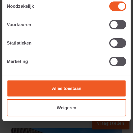
Toestemmingsselectie
Noodzakelijk
Voorkeuren
Toepasbaar voor:
Statistieken
Gewicht:
Marketing
36 KG
Alles toestaan
Weigeren
TOEGEPAST IN
Vraag stellen