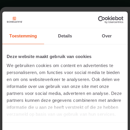
DAK IN DOETINCHEM
Toestemming
Details
Over
Architect:
Nico Wissing
Deze website maakt gebruik van cookies
Uitvoering:
We gebruiken cookies om content en advertenties te
Farwick groenprojecten
personaliseren, om functies voor social media te bieden
Locatie:
en om ons websiteverkeer te analyseren. Ook delen we
Doetinchem
informatie over uw gebruik van onze site met onze
Toepassing:
partners voor social media, adverteren en analyse. Deze
Dak
partners kunnen deze gegevens combineren met andere
Fotografie:
informatie die u aan ze heeft verstrekt of die ze hebben
Modeste Herwig
verzameld op basis van uw gebruik van hun services.
Producten:
Opsluiting 100x30x5 Grijs