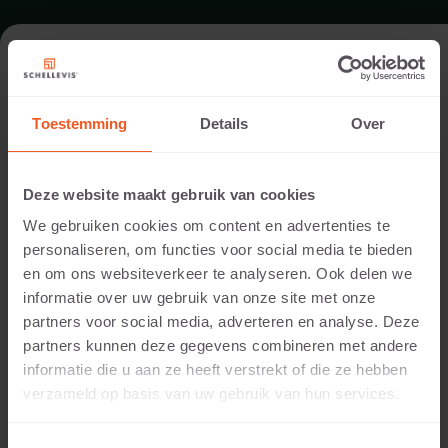
DAK IN DOETINCHEM
Toestemming
Details
Over
Architect:
Nico Wissing
Deze website maakt gebruik van cookies
Uitvoering:
We gebruiken cookies om content en advertenties te
Farwick groenprojecten
personaliseren, om functies voor social media te bieden
Locatie:
en om ons websiteverkeer te analyseren. Ook delen we
Doetinchem
informatie over uw gebruik van onze site met onze
Toepassing:
partners voor social media, adverteren en analyse. Deze
Dak
partners kunnen deze gegevens combineren met andere
Fotografie:
informatie die u aan ze heeft verstrekt of die ze hebben
Modeste Herwig
verzameld op basis van uw gebruik van hun services.
Producten:
Opsluiting 100x30x5 Grijs