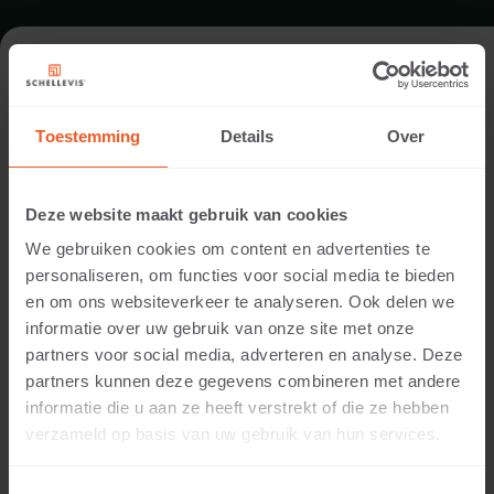
ENTREE IN BERGEIJK
Toestemming
Details
Over
Locatie:
Bergeijk
Deze website maakt gebruik van cookies
Toepassing:
We gebruiken cookies om content en advertenties te
Entree
personaliseren, om functies voor social media te bieden
Fotografie:
en om ons websiteverkeer te analyseren. Ook delen we
Cees Rijnen
informatie over uw gebruik van onze site met onze
Producten:
partners voor social media, adverteren en analyse. Deze
Grootformaat tegel 200x100x10 Grijs
partners kunnen deze gegevens combineren met andere
Zitelement 200x60x40 Grijs
informatie die u aan ze heeft verstrekt of die ze hebben
Blokmodel 100x40x20 Grijs
verzameld op basis van uw gebruik van hun services.
Grootformaat tegels zijn hier op verschillende wijzen
toegepast. Met grote platen is een terras met