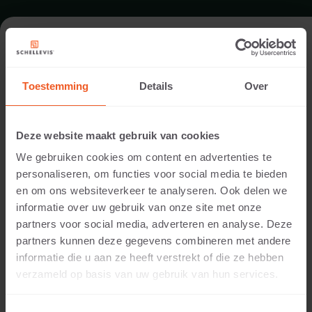
ENTREE IN BERGEIJK
Toestemming
Details
Over
Locatie:
Bergeijk
Deze website maakt gebruik van cookies
Toepassing:
We gebruiken cookies om content en advertenties te
Entree
personaliseren, om functies voor social media te bieden
Fotografie:
en om ons websiteverkeer te analyseren. Ook delen we
Cees Rijnen
informatie over uw gebruik van onze site met onze
Producten:
partners voor social media, adverteren en analyse. Deze
Grootformaat tegel 200x100x10 Grijs
partners kunnen deze gegevens combineren met andere
Zitelement 200x60x40 Grijs
informatie die u aan ze heeft verstrekt of die ze hebben
Blokmodel 100x40x20 Grijs
verzameld op basis van uw gebruik van hun services.
Grootformaat tegels zijn hier op verschillende wijzen
toegepast. Met grote platen is een terras met