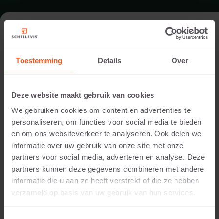
ENTREE IN HEEZE
Toestemming
Details
Over
Architect:
Sparq tuinen
Deze website maakt gebruik van cookies
Uitvoering:
We gebruiken cookies om content en advertenties te
Sparq tuinen
personaliseren, om functies voor social media te bieden
Locatie:
en om ons websiteverkeer te analyseren. Ook delen we
Heeze
informatie over uw gebruik van onze site met onze
Toepassing:
partners voor social media, adverteren en analyse. Deze
Entree
partners kunnen deze gegevens combineren met andere
Fotografie:
informatie die u aan ze heeft verstrekt of die ze hebben
Cees Rijnen
verzameld op basis van uw gebruik van hun services.
Producten:
Blokmodel 100x40x20 Grijs
Opsluiting 100x30x5 Grijs