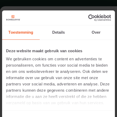
ENTREE IN HEEZE
Toestemming
Details
Over
Architect:
Sparq tuinen
Deze website maakt gebruik van cookies
Uitvoering:
We gebruiken cookies om content en advertenties te
Sparq tuinen
personaliseren, om functies voor social media te bieden
Locatie:
en om ons websiteverkeer te analyseren. Ook delen we
Heeze
informatie over uw gebruik van onze site met onze
Toepassing:
partners voor social media, adverteren en analyse. Deze
Entree
partners kunnen deze gegevens combineren met andere
Fotografie:
informatie die u aan ze heeft verstrekt of die ze hebben
Cees Rijnen
verzameld op basis van uw gebruik van hun services.
Producten:
Blokmodel 100x40x20 Grijs
Opsluiting 100x30x5 Grijs