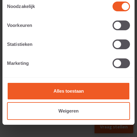
Toestemmingsselectie
Noodzakelijk
Opslaan als favoriet
Voorkeuren
Statistieken
Marketing
Alles toestaan
Weigeren
Vraag stellen