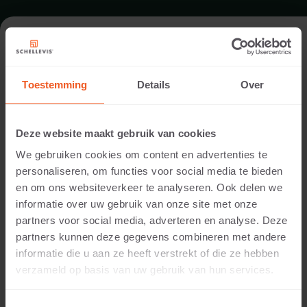
OPENBARE RUIMTE IN ENSCHEDE
Toestemming
Details
Over
Architect:
MTD Landschapsarchitecten, 's-Hertogenbosch
Deze website maakt gebruik van cookies
Locatie:
We gebruiken cookies om content en advertenties te
Enschede
personaliseren, om functies voor social media te bieden
Toepassing:
en om ons websiteverkeer te analyseren. Ook delen we
Openbare ruimte
informatie over uw gebruik van onze site met onze
Producten:
partners voor social media, adverteren en analyse. Deze
Opsluiting 100x50x5 Grijs
partners kunnen deze gegevens combineren met andere
Tegel 60x60x5 Grijs
informatie die u aan ze heeft verstrekt of die ze hebben
®
verzameld op basis van uw gebruik van hun services.
Grijze opsluitingen en tegels van Schellevis
zorgen
voor een strak geheel en combineren prachtig met de
rode details van het universiteitsgebouw.