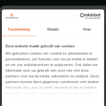
OPRIT IN NUMANSDORP
Toestemming
Details
Over
Architect:
Eric Bijl
Deze website maakt gebruik van cookies
Uitvoering:
We gebruiken cookies om content en advertenties te
Eric Bijl
personaliseren, om functies voor social media te bieden
Locatie:
en om ons websiteverkeer te analyseren. Ook delen we
Numansdorp
informatie over uw gebruik van onze site met onze
Toepassing:
partners voor social media, adverteren en analyse. Deze
Oprit
partners kunnen deze gegevens combineren met andere
Producten:
informatie die u aan ze heeft verstrekt of die ze hebben
Dikformaat 21x7x8 Carbon
verzameld op basis van uw gebruik van hun services.
Opsluiting 100x40x5 Carbon
Grootformaat tegel 100x100x5 Carbon