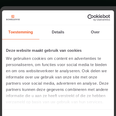
TUIN IN BEEK-UBBERGEN
Toestemming
Details
Over
Architect:
Jaap Sterk
Deze website maakt gebruik van cookies
Locatie:
We gebruiken cookies om content en advertenties te
Beek-Ubbergen
personaliseren, om functies voor social media te bieden
Toepassing:
en om ons websiteverkeer te analyseren. Ook delen we
Tuin
informatie over uw gebruik van onze site met onze
Fotografie:
partners voor social media, adverteren en analyse. Deze
Cees Rijnen
partners kunnen deze gegevens combineren met andere
Producten:
informatie die u aan ze heeft verstrekt of die ze hebben
Grootformaat tegel 240x120x12 Grijs
verzameld op basis van uw gebruik van hun services.
Grootformaat tegel 120x120x12 Grijs
Grootformaat tegel 150x120x10 Grijs