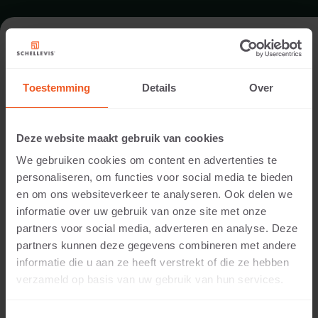
TUIN IN VUGHT
Toestemming
Details
Over
Architect:
Studio Meulenberg
Deze website maakt gebruik van cookies
Uitvoering:
We gebruiken cookies om content en advertenties te
van der Steen Tuinen
personaliseren, om functies voor social media te bieden
Locatie:
en om ons websiteverkeer te analyseren. Ook delen we
Brabant
informatie over uw gebruik van onze site met onze
Toepassing:
partners voor social media, adverteren en analyse. Deze
Tuin
partners kunnen deze gegevens combineren met andere
Fotografie:
informatie die u aan ze heeft verstrekt of die ze hebben
Cees Rijnen
verzameld op basis van uw gebruik van hun services.
Producten:
Grootformaat tegel 100x100x5 Antraciet
Zwembadrand 100x40x5 Antraciet