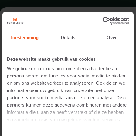
TUIN IN BUURSE
Toestemming
Details
Over
Architect:
Hummelink Hoveniersbedrijf
Deze website maakt gebruik van cookies
Uitvoering:
We gebruiken cookies om content en advertenties te
Hummelink Hoveniersbedrijf
personaliseren, om functies voor social media te bieden
Locatie:
en om ons websiteverkeer te analyseren. Ook delen we
Buurse
informatie over uw gebruik van onze site met onze
Toepassing:
partners voor social media, adverteren en analyse. Deze
Tuin
partners kunnen deze gegevens combineren met andere
Producten:
informatie die u aan ze heeft verstrekt of die ze hebben
Ronde tegel 100x8 Grijs
verzameld op basis van uw gebruik van hun services.
Ronde tegel 80x7 Grijs
Voor leuke opdrachtgevers in Buurse heeft