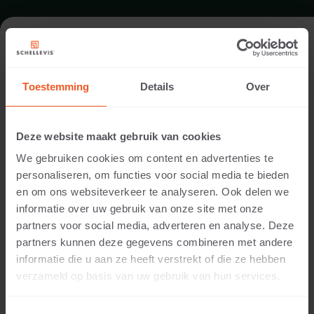
TUIN IN GEFFEN
Toestemming
Details
Over
Architect:
Stadhouders Hoveniers
Deze website maakt gebruik van cookies
Uitvoering:
We gebruiken cookies om content en advertenties te
Stadhouders Hoveniers
personaliseren, om functies voor social media te bieden
Locatie:
en om ons websiteverkeer te analyseren. Ook delen we
Geffen
informatie over uw gebruik van onze site met onze
Toepassing:
partners voor social media, adverteren en analyse. Deze
Tuin
partners kunnen deze gegevens combineren met andere
Fotografie:
informatie die u aan ze heeft verstrekt of die ze hebben
Cees Rijnen
verzameld op basis van uw gebruik van hun services.
Producten:
Grootformaat tegel 240x120x12 Antraciet
Blokmodel 100x40x20 Antraciet