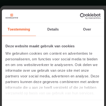
TUIN IN NUMANSDORP
Toestemming
Details
Over
Architect:
Peter van der Velden
Deze website maakt gebruik van cookies
Locatie:
We gebruiken cookies om content en advertenties te
Numansdorp
personaliseren, om functies voor social media te bieden
Toepassing:
en om ons websiteverkeer te analyseren. Ook delen we
Tuin
informatie over uw gebruik van onze site met onze
Fotografie:
partners voor social media, adverteren en analyse. Deze
Hans Gorter
partners kunnen deze gegevens combineren met andere
Producten:
informatie die u aan ze heeft verstrekt of die ze hebben
Blokmodel 100x40x20 Antraciet
verzameld op basis van uw gebruik van hun services.
Hoekstuk 40 buitenzijde afgerond 60x60x20
Antraciet
Grootformaat tegel 120x60x7 Grijs