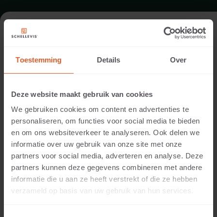
DAK IN NIJMEGEN
Toestemming
Details
Over
Locatie:
Zorgcentrum Radboud UMC, Nijmegen
Deze website maakt gebruik van cookies
Toepassing:
We gebruiken cookies om content en advertenties te
Dak
personaliseren, om functies voor social media te bieden
Fotografie:
en om ons websiteverkeer te analyseren. Ook delen we
Cees Rijnen
informatie over uw gebruik van onze site met onze
Producten:
partners voor social media, adverteren en analyse. Deze
Tegel 60x60x5 Grijs
partners kunnen deze gegevens combineren met andere
Zitelement 200x60x40 Grijs
informatie die u aan ze heeft verstrekt of die ze hebben
verzameld op basis van uw gebruik van hun services.
Voor de styling van deze binnenplaats zijn
zitelementen gebruikt voor de borders. Dit vormt
®
samen met de grijze tegels van Schellevis
een