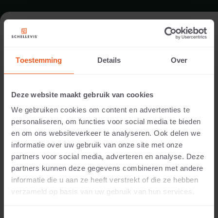
DAK IN VENLO
Toestemming
Details
Over
Locatie:
Venlo
Deze website maakt gebruik van cookies
Toepassing:
We gebruiken cookies om content en advertenties te
Dak
personaliseren, om functies voor social media te bieden
Fotografie:
en om ons websiteverkeer te analyseren. Ook delen we
Cees Rijnen
informatie over uw gebruik van onze site met onze
Producten:
partners voor social media, adverteren en analyse. Deze
Grootformaat tegel 100x100x5 Antraciet
partners kunnen deze gegevens combineren met andere
informatie die u aan ze heeft verstrekt of die ze hebben
Op dit dakterras is een combinatie gemaakt van
®
verzameld op basis van uw gebruik van hun services.
Schellevis
grootformaat tegels met houten
vlonders.