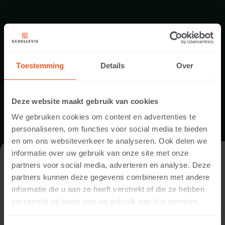
PRODUCT DOWNLOADS
Toestemming
Details
Over
Deze website maakt gebruik van cookies
We gebruiken cookies om content en advertenties te
personaliseren, om functies voor social media te bieden
en om ons websiteverkeer te analyseren. Ook delen we
informatie over uw gebruik van onze site met onze
DE WEBSITE BEZOEKEN ALS
PRODUCTBLAD ZWEMBADRANDEN
partners voor social media, adverteren en analyse. Deze
PARTICULIER OF ALS PROFESSIONAL?
partners kunnen deze gegevens combineren met andere
informatie die u aan ze heeft verstrekt of die ze hebben
DOWNLOAD
Om de voor jou relevante content te tonen, vragen we je aan
verzameld op basis van uw gebruik van hun services.
te geven of je de website bezoekt als
particulier of als
professional. (Je bent dan bijvoorbeeld ontwerper, hovenier,