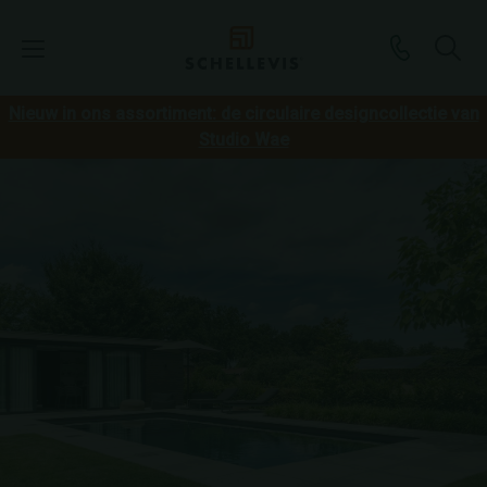
Nieuw in ons assortiment: de circulaire designcollectie van
Studio Wae