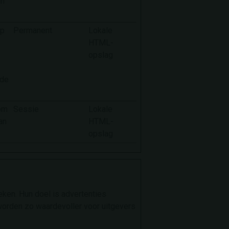
jn
op
Permanent
Lokale
HTML-
opslag
 de
 om
Sessie
Lokale
an
HTML-
opslag
en. Hun doel is advertenties
 worden zo waardevoller voor uitgevers