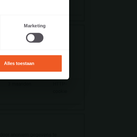
ealer, of
1 dag
HTTP-
cookie
Marketing
L
gedrag en de vormgeving van de
Alles toestaan
Maximale
Type
bewaartermijn
3 maanden
HTTP-
cookie
, door anoniem gegevens te