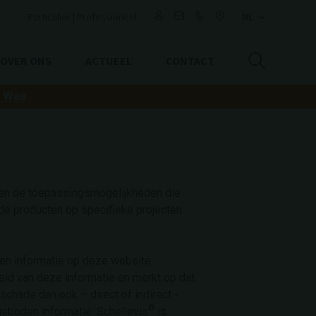
Particulier
|
Professioneel
OVER ONS
ACTUEEL
CONTACT
o Wae
n en de toepassingsmogelijkheden die
rde producten op specifieke projecten
en informatie op deze website.
heid van deze informatie en merkt op dat
 schade dan ook – direct of indirect -
®
eboden informatie. Schellevis
is