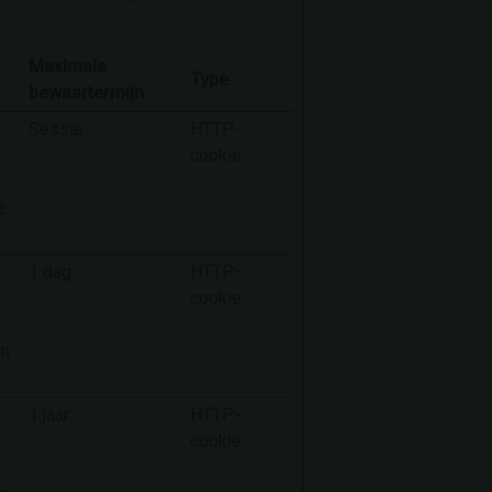
Maximale
Type
bewaartermijn
Sessie
HTTP-
cookie
e
n
1 dag
HTTP-
cookie
jn
n
1 jaar
HTTP-
cookie