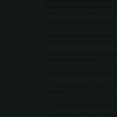
te bieden en om ons websiteverkeer te 
media, adverteren en analyse. Deze par
hebben verzameld op basis van uw gebr
Cookies zijn kleine tekstbestanden die
Volgens de wet mogen wij cookies op uw 
cookies hebben we uw toestemming no
Deze website maakt gebruik van versch
pagina's worden weergegeven.
Via de cookieverklaring op onze websit
In ons privacybeleid vindt u meer info
verwerken.
Als u vragen heeft over uw toestemming
Uw toestemming geldt voor de volgende 