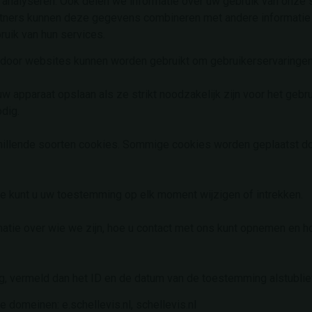
analyseren. Ook delen we informatie over uw gebruik van onze s
tners kunnen deze gegevens combineren met andere informatie d
uik van hun services.
 door websites kunnen worden gebruikt om gebruikerservaringen 
apparaat opslaan als ze strikt noodzakelijk zijn voor het gebrui
dig.
illende soorten cookies. Sommige cookies worden geplaatst do
e kunt u uw toestemming op elk moment wijzigen of intrekken.
rmatie over wie we zijn, hoe u contact met ons kunt opnemen en
, vermeld dan het ID en de datum van de toestemming alstublief
domeinen: e.schellevis.nl, schellevis.nl