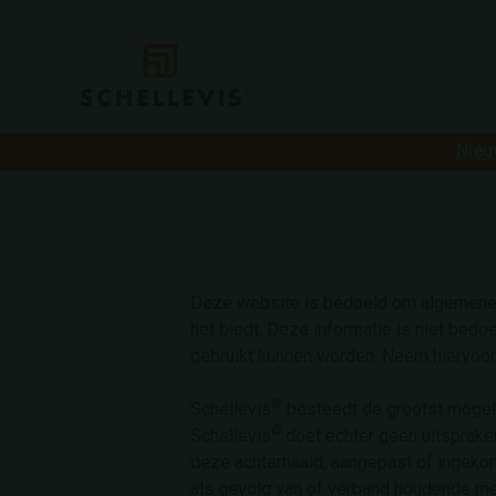
Nieu
Deze website is bedoeld om algemene i
het biedt. Deze informatie is niet bedo
gebruikt kunnen worden. Neem hiervoo
®
Schellevis
besteedt de grootst mogeli
®
Schellevis
doet echter geen uitspraken
deze achterhaald, aangepast of ingekort
als gevolg van of verband houdende me