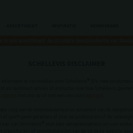
ASSORTIMENT
INSPIRATIE
KENNISBANK
w in ons assortiment: de circulaire designcollectie van Studi
SCHELLEVIS DISCLAIMER
®
nformatie te verstrekken over Schellevis
B.V., haar producte
eld als technisch advies of instructie over hoe Schellevis gevoe
r
contact
met ons op of met een van onze
partners
.
jke zorg aan de betrouwbaarheid en actualiteit van de aangebod
 of geeft geen garanties af over de juistheid en/of de volledig
®
 kan zijn. Schellevis
sluit elke aansprakelijkheid uit voor welke
t onjuistheden of onvolledigheden van de op deze website aang