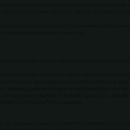
oortvloeit uit of in enig opzicht verband houdt met het bezoek 
van virussen en andere cybercrime, alsmede de tijdelijke onmog
®
ere websites bevat, is Schellevis
niet verantwoordelijk of aans
voor de privacybescherming op deze sites.
kondigd informatie op deze website aan te passen, toe te voege
igendomsrechten dan wel licenties voor de inhoud van deze websit
 informatie op deze website is uitsluitend bedoeld voor eigen 
over te nemen, openbaar te maken, te vermenigvuldigen of al dan
 van koppelingen, hyperlinks of deeplinks tussen deze website e
®
stemming van Schellevis
niet toegestaan.
s. We gebruiken cookies om content en advertenties te personal