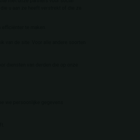
ite met onze partners voor social
ie u aan ze heeft verstrekt of die ze
efficiënter te maken.
k van de site. Voor alle andere soorten
or diensten van derden die op onze
 hoe we persoonlijke gegevens
t.