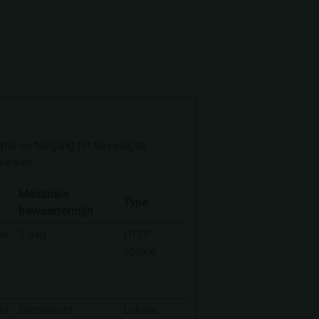
tie en toegang tot beveiligde
werken.
Maximale
Type
bewaartermijn
te
1 dag
HTTP-
cookie
te
Permanent
Lokale