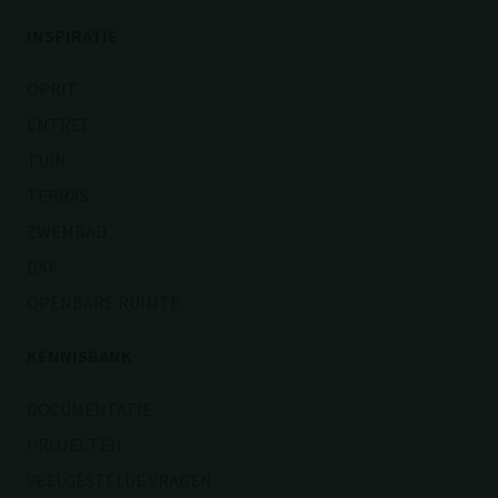
OPSLUITINGEN
TRAPTREDEN
STAPELELEMENTEN
TRAPEZIUM TEGEL
ZWEMBADRANDEN
ZITELEMENTEN
GRASBETONTEGELS
INSPIRATIE
OPRIT
ENTREE
TUIN
TERRAS
ZWEMBAD