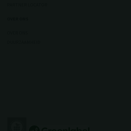
DAK
OPENBARE RUIMTE
KENNISBANK
DOCUMENTATIE
PROJECTEN
VEELGESTELDE VRAGEN
PARTNER LOCATOR
OVER ONS
OVER ONS
DUURZAAMHEID