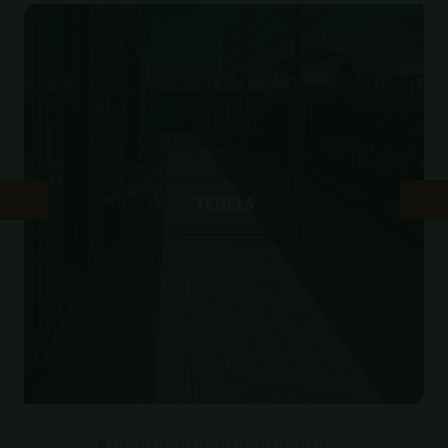
SCHELLEVIS® ASSORTIMENT
®
Combineer de verschillende Schellevis
producten
binnen een ontwerp en creëer rust en balans in de
buitenruimte. Zie hier de andere producten uit het
assortiment.
TEGELS