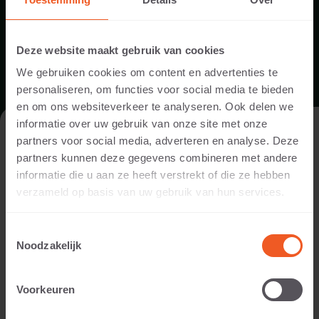
Deze website maakt gebruik van cookies
We gebruiken cookies om content en advertenties te
personaliseren, om functies voor social media te bieden
en om ons websiteverkeer te analyseren. Ook delen we
PRODUCTBLAD GROOTFORMAAT TEGELS
informatie over uw gebruik van onze site met onze
DE WEBSITE BEZOEKEN ALS
partners voor social media, adverteren en analyse. Deze
PARTICULIER OF ALS PROFESSIONAL?
partners kunnen deze gegevens combineren met andere
DOWNLOAD
informatie die u aan ze heeft verstrekt of die ze hebben
Om de voor jou relevante content te tonen, vragen we je aan
verzameld op basis van uw gebruik van hun services.
te geven of je de website bezoekt als
particulier of als
professional. (Je bent dan bijvoorbeeld ontwerper, hovenier,
Toestemmingsselectie
dealer, of projectontwikkelaar).
Noodzakelijk
IK BEN EEN PARTICULIER
Voorkeuren